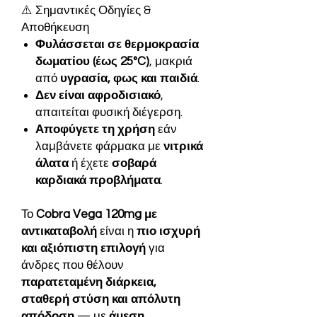
⚠️ Σημαντικές Οδηγίες &
Αποθήκευση
Φυλάσσεται σε θερμοκρασία
δωματίου (έως 25°C)
, μακριά
από
υγρασία, φως και παιδιά
.
Δεν είναι αφροδισιακό
,
απαιτείται φυσική διέγερση.
Αποφύγετε τη χρήση
εάν
λαμβάνετε φάρμακα με
νιτρικά
άλατα
ή έχετε
σοβαρά
καρδιακά προβλήματα
.
Το
Cobra Vega 120mg με
αντικαταβολή
είναι η
πιο ισχυρή
και αξιόπιστη επιλογή
για
άνδρες που θέλουν
παρατεταμένη διάρκεια,
σταθερή στύση και απόλυτη
απόδοση
— με
άμεση,