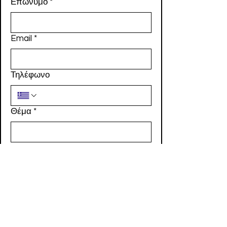
Επώνυμο
*
Email
*
Τηλέφωνο
Θέμα
*
Γράψτε το μήνυμά σας εδώ
*
Αποστολή Μηνύματος