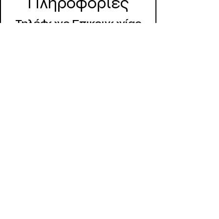
Πληροφορίες
Τηλέφωνο Επικοινωνίας
+30 6982305017
WhatsApp
Viber
Η διεύθυνσή μας
Μοναστηρίου 159, Θεσσαλονίκη -
54627, Ελλάδα
Ωράριο Λειτουργίας
Δευτέρα - Παρασκευή
12 πμ - 6 μμ