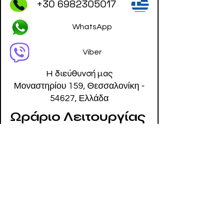
+30 6982305017
WhatsApp
Viber
Η διεύθυνσή μας
Μοναστηρίου 159, Θεσσαλονίκη -
54627, Ελλάδα
Ωράριο Λειτουργίας
Δευτέρα - Παρασκευή
12 πμ - 6 μμ
Αποστολή με Αντικαταβολή
σε όλη την Ελλάδα με Γενική
Ταχυδρομική & ACS Courier