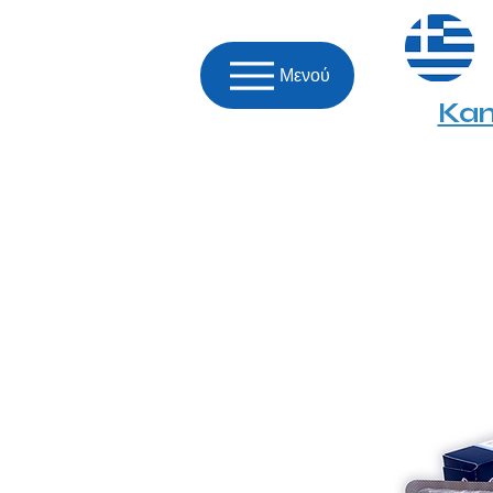
Μενού
Kam