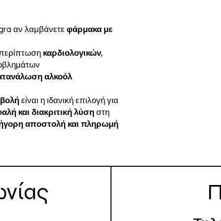
agra αν λαμβάνετε
φάρμακα με
ε περίπτωση
καρδιολογικών
,
βλημάτων
ατανάλωση αλκοόλ
αβολή
είναι η ιδανική επιλογή για
αλή και διακριτική λύση
στη
ήγορη αποστολή και πληρωμή
ωνίας
Π