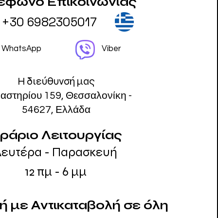
έφωνο Επικοινωνίας
+30 6982305017
WhatsApp
Viber
Η διεύθυνσή μας
αστηρίου 159, Θεσσαλονίκη -
54627, Ελλάδα
ράριο Λειτουργίας
Δευτέρα - Παρασκευή
12 πμ - 6 μμ
 με Αντικαταβολή σε όλη