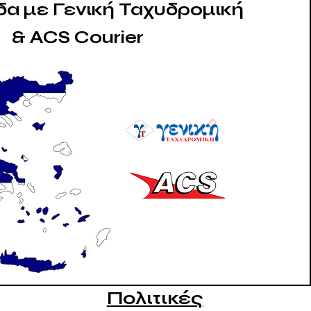
δα με Γενική Ταχυδρομική
& ACS Courier
Πολιτικές