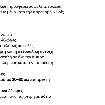
βολή
προσφέρει ασφάλεια, ευκολία
νετε μόνο κατά την παραλαβή, χωρίς
 λεπτά
 48 ώρες
απολύτως ασφαλές
ηση
και τη
σεξουαλική αντοχή
οστολή
σε όλη την Κύπρο
 πληρωμή κατά την παράδοση
σης
ρίπου
30–60 λεπτά πριν
τη
 ανά 24 ώρες
ράση είναι ταχύτερη με
άδειο