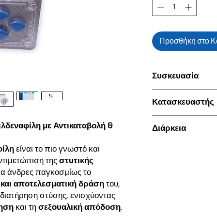
Προσθήκη στο Κ
Συσκευασία
4 χάπια των 100mg
Κατασκευαστής
Pfizer
ιλδεναφίλη με Αντικαταβολή &
Διάρκεια
Από 24 έως 48 ώρες
φίλη
είναι το πιο γνωστό και
ντιμετώπιση της
στυτικής
ια άνδρες παγκοσμίως το
 και αποτελεσματική δράση
του,
 διατήρηση στύσης, ενισχύοντας
ηση
και τη
σεξουαλική απόδοση
.