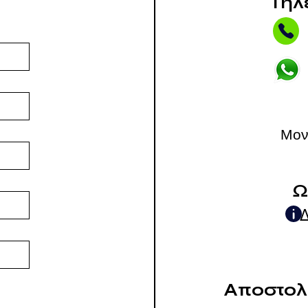
Τηλ
Μον
Ω
Αποστολή