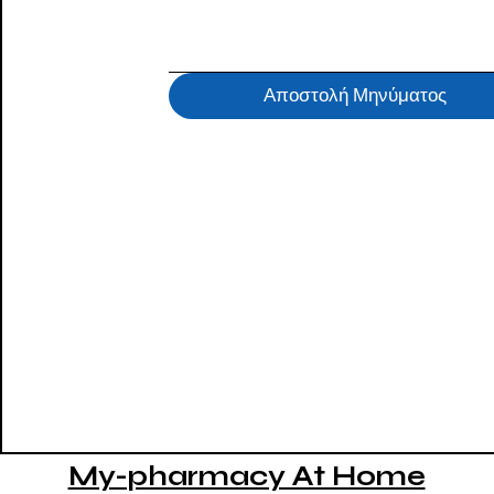
Αποστολή Μηνύματος
My-pharmacy At Home